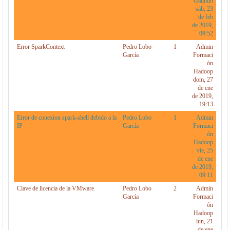
Galindo
sáb, 23
de feb
de 2019,
09:52
Error SparkContext
Pedro Lobo
1
Admin
García
Formaci
ón
Hadoop
dom, 27
de ene
de 2019,
19:13
Error de conexion spark-shell debido a la
Pedro Lobo
1
Admin
IP
García
Formaci
ón
Hadoop
vie, 25
de ene
de 2019,
09:11
Clave de licencia de la VMware
Pedro Lobo
2
Admin
García
Formaci
ón
Hadoop
lun, 21
de ene