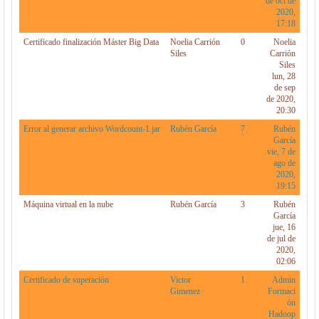
de oct de
2020,
17:18
Certificado finalización Máster Big Data
Noelia Carrión
0
Noelia
Siles
Carrión
Siles
lun, 28
de sep
de 2020,
20:30
Error al generar archivo Wordcount-1.jar
Rubén García
7
Rubén
García
vie, 7 de
ago de
2020,
19:15
Máquina virtual en la nube
Rubén García
3
Rubén
García
jue, 16
de jul de
2020,
02:06
Certificado de superación
Victor
1
Admin
Gimenez
Formaci
ón
Hadoop