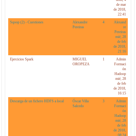
de mar
de 2018,
22:41
Sqoop (2) - Cuestiones
Alexandre
4
Alexand
Pereiras
re
Pereiras
mié, 28
de feb
de 2018,
21:16
Ejercicios Spark
MIGUEL
1
Admin
OROPEZA
Formaci
ón
Hadoop
mié, 28
de feb
de 2018,
16:15
Descarga de un fichero HDFS a local
Óscar Villa
3
Admin
Salcedo
Formaci
ón
Hadoop
mié, 28
de feb
de 2018,
08:24