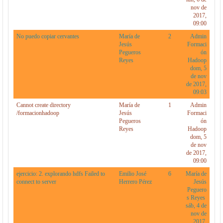
nov de
2017,
09:00
No puedo copiar cervantes
María de
2
Admin
Jesús
Formaci
Pegueros
ón
Reyes
Hadoop
dom, 5
de nov
de 2017,
09:03
Cannot create directory
María de
1
Admin
/formacionhadoop
Jesús
Formaci
Pegueros
ón
Reyes
Hadoop
dom, 5
de nov
de 2017,
09:00
ejercicio: 2. explorando hdfs Failed to
Emilio José
6
María de
connect to server
Herrero Pérez
Jesús
Peguero
s Reyes
sáb, 4 de
nov de
2017,