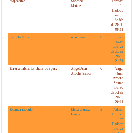
mapreduce
Sanchez
Formaci
Muñoz
ón
Hadoop
mar, 2
de feb
de 2021,
08:11
ejemplo flume
ivan ayala
0
ivan
ayala
mié, 23
de dic de
2020,
21:51
Error al iniciar las shells de Spark
Angel Juan
0
Angel
Arocha Santos
Juan
Arocha
Santos
vie, 30
de oct de
2020,
20:11
Examen modulo
Elena Gomez
3
Admin
Garcia
Formaci
ón
Hadoop
vie, 23