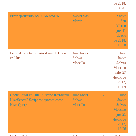
de 2018,
08:41
Error ejecutando AVRO-KiteSDK
Xabier San
0
Xabier
Martín
San
Martín
jue, 11
de ene
de 2018,
18:38
Error al ejecutar un Workflow de Oozie
José Javier
3
José
en Hue
Solvas
Javier
Morcillo
Solvas
Morcillo
mié, 27
de dic de
2017,
16:09
Oozie Editor en Hue: El icono interactivo
José Javier
2
José
HiveServer2 Script me aparece como
Solvas
Javier
Hive Query
Morcillo
Solvas
Morcillo
jue, 21
de dic de
2017,
18:26