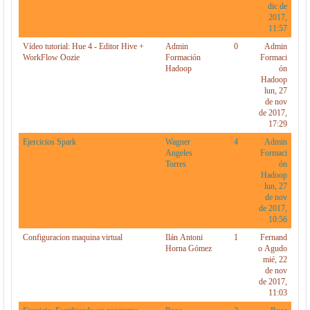
dic de
2017,
11:57
Vídeo tutorial: Hue 4 - Editor Hive +
Admin
0
Admin
WorkFlow Oozie
Formación
Formaci
Hadoop
ón
Hadoop
lun, 27
de nov
de 2017,
17:29
Ejercicios Spark
Wagner
4
Admin
Angeles
Formaci
Torres
ón
Hadoop
lun, 27
de nov
de 2017,
10:56
Configuracion maquina virtual
Ilán Antoni
1
Fernand
Horna Gómez
o Agudo
mié, 22
de nov
de 2017,
11:03