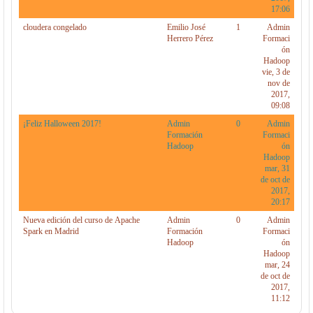
17:06
cloudera congelado
Emilio José
1
Admin
Herrero Pérez
Formaci
ón
Hadoop
vie, 3 de
nov de
2017,
09:08
¡Feliz Halloween 2017!
Admin
0
Admin
Formación
Formaci
Hadoop
ón
Hadoop
mar, 31
de oct de
2017,
20:17
Nueva edición del curso de Apache
Admin
0
Admin
Spark en Madrid
Formación
Formaci
Hadoop
ón
Hadoop
mar, 24
de oct de
2017,
11:12