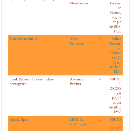
Mesa Gómez
Formaci
ón
Hadoop
vie, 22
de jun
de 2018,
11:28
Ejercicios modulo 4
Aroa
1
Admin
Fernández
Formaci
ón
Hadoop
vie, 15
de jun
de 2018,
13:16
Spark Python - Procesar fichero
Alexandre
4
MIGUE
heterogeneo
Pereiras
L
OROPE
ZA
jue, 12
de abr
de 2018,
12:38
Apache Spark
MIGUEL
2
MIGUE
OROPEZA
L
OROPE