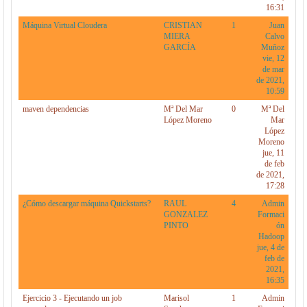
16:31
Máquina Virtual Cloudera
CRISTIAN
1
Juan
MIERA
Calvo
GARCÍA
Muñoz
vie, 12
de mar
de 2021,
10:59
maven dependencias
Mª Del Mar
0
Mª Del
López Moreno
Mar
López
Moreno
jue, 11
de feb
de 2021,
17:28
¿Cómo descargar máquina Quickstarts?
RAUL
4
Admin
GONZALEZ
Formaci
PINTO
ón
Hadoop
jue, 4 de
feb de
2021,
16:35
Ejercicio 3 - Ejecutando un job
Marisol
1
Admin