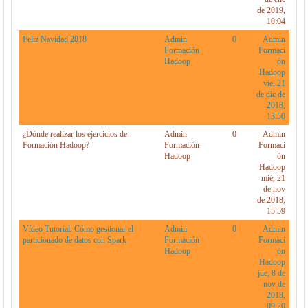
de 2019,
10:04
Feliz Navidad 2018
Admin
0
Admin
Formación
Formaci
Hadoop
ón
Hadoop
vie, 21
de dic de
2018,
13:50
¿Dónde realizar los ejercicios de
Admin
0
Admin
Formación Hadoop?
Formación
Formaci
Hadoop
ón
Hadoop
mié, 21
de nov
de 2018,
15:59
Vídeo Tutorial: Cómo gestionar el
Admin
0
Admin
particionado de datos con Spark
Formación
Formaci
Hadoop
ón
Hadoop
jue, 8 de
nov de
2018,
09:20