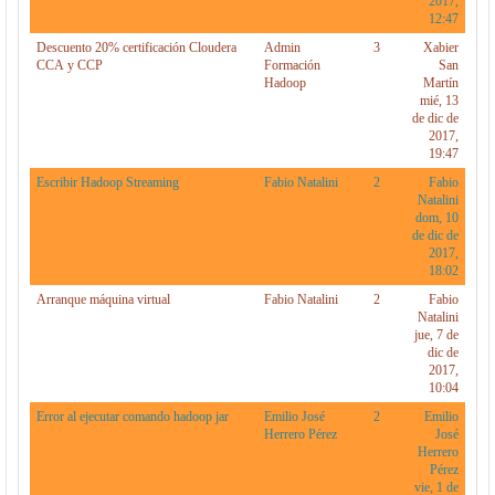
2017,
12:47
Descuento 20% certificación Cloudera
Admin
3
Xabier
CCA y CCP
Formación
San
Hadoop
Martín
mié, 13
de dic de
2017,
19:47
Escribir Hadoop Streaming
Fabio Natalini
2
Fabio
Natalini
dom, 10
de dic de
2017,
18:02
Arranque máquina virtual
Fabio Natalini
2
Fabio
Natalini
jue, 7 de
dic de
2017,
10:04
Error al ejecutar comando hadoop jar
Emilio José
2
Emilio
Herrero Pérez
José
Herrero
Pérez
vie, 1 de