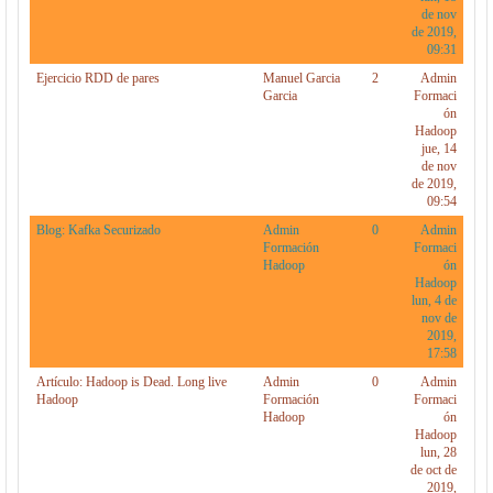
de nov
de 2019,
09:31
Ejercicio RDD de pares
Manuel Garcia
2
Admin
Garcia
Formaci
ón
Hadoop
jue, 14
de nov
de 2019,
09:54
Blog: Kafka Securizado
Admin
0
Admin
Formación
Formaci
Hadoop
ón
Hadoop
lun, 4 de
nov de
2019,
17:58
Artículo: Hadoop is Dead. Long live
Admin
0
Admin
Hadoop
Formación
Formaci
Hadoop
ón
Hadoop
lun, 28
de oct de
2019,