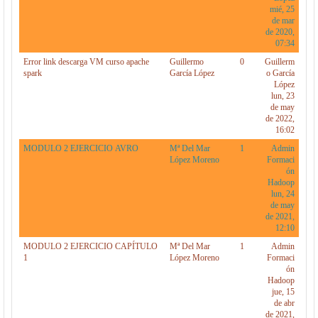
mié, 25
de mar
de 2020,
07:34
Error link descarga VM curso apache
Guillermo
0
Guillerm
spark
García López
o García
López
lun, 23
de may
de 2022,
16:02
MODULO 2 EJERCICIO AVRO
Mª Del Mar
1
Admin
López Moreno
Formaci
ón
Hadoop
lun, 24
de may
de 2021,
12:10
MODULO 2 EJERCICIO CAPÍTULO
Mª Del Mar
1
Admin
1
López Moreno
Formaci
ón
Hadoop
jue, 15
de abr
de 2021,