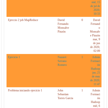
mié, 15
de jul de
2020,
10:33
Ejerccio 2 job MapReduce
David
0
David
Fernando
Fernand
Monsalve
o
Pinzón
Monsalv
e Pinzón
mar, 9
de jun
de 2020,
02:09
Ejercicio 1
Nazaret
1
Admin
Serrano
Formaci
Romero
ón
Hadoop
jue, 21
de may
de 2020,
11:47
Problema iniciando ejercicio 1
John
1
Admin
Sebastian
Formaci
Torres Garcia
ón
Hadoop
mié, 6