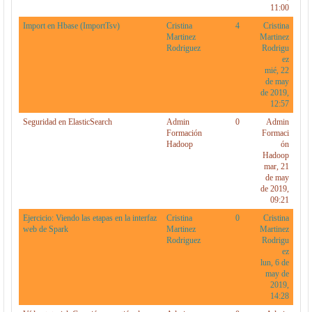
11:00
Import en Hbase (ImportTsv)
Cristina
4
Cristina
Martinez
Martinez
Rodriguez
Rodrigu
ez
mié, 22
de may
de 2019,
12:57
Seguridad en ElasticSearch
Admin
0
Admin
Formación
Formaci
Hadoop
ón
Hadoop
mar, 21
de may
de 2019,
09:21
Ejercicio: Viendo las etapas en la interfaz
Cristina
0
Cristina
web de Spark
Martinez
Martinez
Rodriguez
Rodrigu
ez
lun, 6 de
may de
2019,
14:28