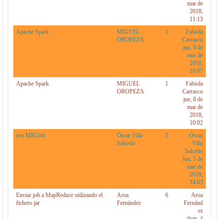
mar de
2018,
11:13
Apache Spark
MIGUEL
1
Fabiola
OROPEZA
Carrasco
jue, 8 de
mar de
2018,
10:07
Apache Spark
MIGUEL
1
Fabiola
OROPEZA
Carrasco
jue, 8 de
mar de
2018,
10:02
test MRUnit
Óscar Villa
2
Óscar
Salcedo
Villa
Salcedo
lun, 5 de
mar de
2018,
14:03
Enviar job a MapReduce utilizando el
Aroa
6
Aroa
fichero jar
Fernández
Fernánd
ez
dom, 4