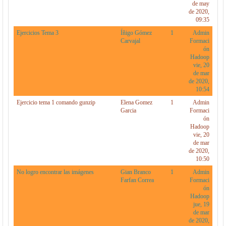
de may
de 2020,
09:35
Ejercicios Tema 3
Íñigo Gómez
1
Admin
Carvajal
Formaci
ón
Hadoop
vie, 20
de mar
de 2020,
10:54
Ejercicio tema 1 comando gunzip
Elena Gomez
1
Admin
Garcia
Formaci
ón
Hadoop
vie, 20
de mar
de 2020,
10:50
No logro encontrar las imágenes
Gian Branco
1
Admin
Farfan Correa
Formaci
ón
Hadoop
jue, 19
de mar
de 2020,