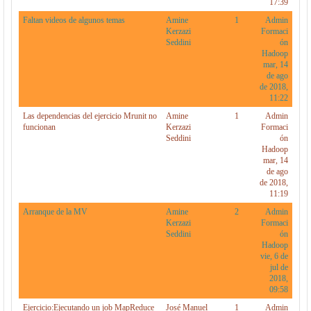
17:39
Faltan videos de algunos temas
Amine
1
Admin
Kerzazi
Formaci
Seddini
ón
Hadoop
mar, 14
de ago
de 2018,
11:22
Las dependencias del ejercicio Mrunit no
Amine
1
Admin
funcionan
Kerzazi
Formaci
Seddini
ón
Hadoop
mar, 14
de ago
de 2018,
11:19
Arranque de la MV
Amine
2
Admin
Kerzazi
Formaci
Seddini
ón
Hadoop
vie, 6 de
jul de
2018,
09:58
Ejercicio:Ejecutando un job MapReduce
José Manuel
1
Admin