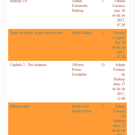
Hadoop 3.0
Admin
1
Fabiola
Formación
Carrasco
Hadoop
mar, 19
de dic de
2017,
07:29
Spark en clúster: acceso interfaz web
Fabio Natalini
1
Fernand
o Agudo
lun, 18
de dic de
2017,
07:50
Capítulo 5 - Test unitarios
Alfonso
13
Admin
Porras
Formaci
Fernández
ón
Hadoop
dom, 17
de dic de
2017,
12:48
MRunit video
Emilio José
2
Admin
Herrero Pérez
Formaci
ón
Hadoop
dom, 17
de dic de