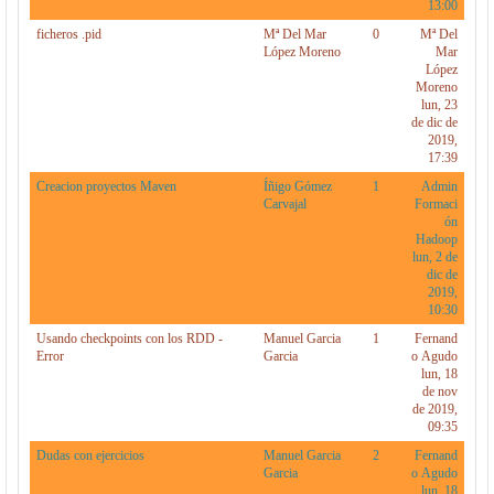
13:00
ficheros .pid
Mª Del Mar
0
Mª Del
López Moreno
Mar
López
Moreno
lun, 23
de dic de
2019,
17:39
Creacion proyectos Maven
Íñigo Gómez
1
Admin
Carvajal
Formaci
ón
Hadoop
lun, 2 de
dic de
2019,
10:30
Usando checkpoints con los RDD -
Manuel Garcia
1
Fernand
Error
Garcia
o Agudo
lun, 18
de nov
de 2019,
09:35
Dudas con ejercicios
Manuel Garcia
2
Fernand
Garcia
o Agudo
lun, 18