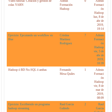
Vídeo tutorial: Creación y gestión de
Admin
0
Admin
colas YARN
Formación
Formaci
Hadoop
ón
Hadoop
lun, 8 de
abr de
2019,
19:14
Ejercicio: Ejecutando un workflow en
Cristina
7
Admin
Hue
Martinez
Formaci
Rodriguez
ón
Hadoop
vie, 5 de
abr de
2019,
10:39
Hadoop ó BD No-SQL ó ambas
Fernando
1
Admin
Mesa Quiles
Formaci
ón
Hadoop
vie, 8 de
mar de
2019,
08:09
Ejercicio: Escribiendo un programa
Raul Garcia
2
Raul
hadoop streaming
Galindo
Garcia