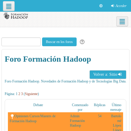
Acceder
Redes sociales
Español - Internacional ‎(es)‎
Foro Formación Hadoop
Volver a: Sitio
Foro Formación Hadoop. Novedades de Formación Hadoop y de Tecnologías Big Data.
Página:
1
2
3
(
Siguiente
)
Debate
Comenzado
Réplicas
Último
por
mensaje
Opiniones Cursos/Masters de
Admin
54
Bartolo
Formación
mé
Formación Hadoop
Hadoop
López
López