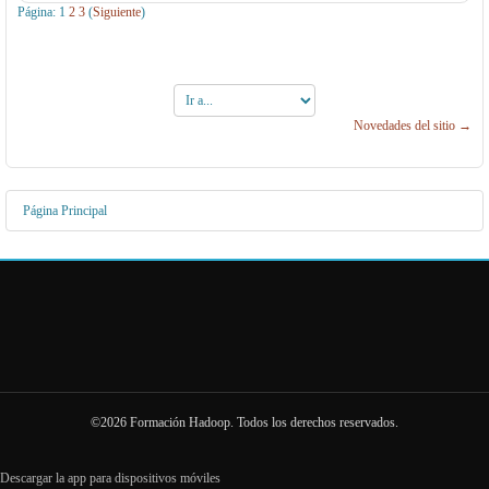
Página:
1
2
3
(
Siguiente
)
Ir
a...
Novedades del sitio →
Página Principal
©2026 Formación Hadoop. Todos los derechos reservados.
Descargar la app para dispositivos móviles