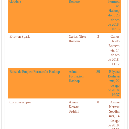
cloudera
Romero
Formaci
ón
Hadoop
dom, 23
de sep
de 2018,
10:13
Error en Spark
Carlos Nieto
3
Carlos
Romero
Nieto
Romero
vie, 14
de sep
de 2018,
11:12
Bolsa de Empleo Formación Hadoop
Admin
39
Bilyana
Formación
Besheva
Hadoop
mié, 22
de ago
de 2018,
16:37
Consola eclipse
Amine
0
Amine
Kerzazi
Kerzazi
Seddini
Seddini
mar, 14
de ago
de 2018,