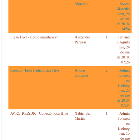
Morcillo
Solvas
Morcillo
dom, 28
de ene
de 2018,
14:54
Pig & Hive - Complementarias?
Alexandre
1
Fernand
Pereiras
o Agudo
mié, 24
de ene
de 2018,
07:26
Creación Tabla Particionada Hive
Andrés
2
Admin
González
Formaci
ón
Hadoop
mar, 23
de ene
de 2018,
07:54
AVRO-KiteSDK - Conexión ocn Hive
Xabier San
1
Admin
Martín
Formaci
ón
Hadoop
lun, 15
de ene