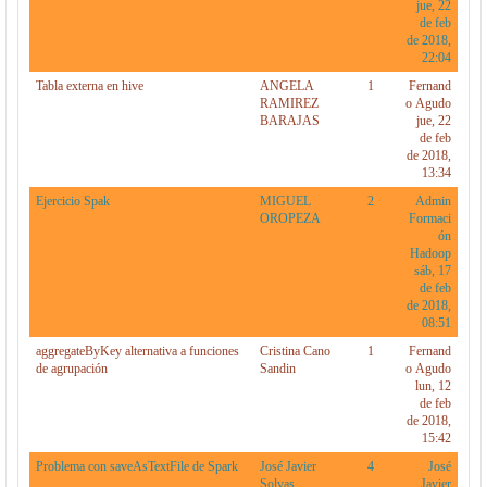
jue, 22
de feb
de 2018,
22:04
Tabla externa en hive
ANGELA
1
Fernand
RAMIREZ
o Agudo
BARAJAS
jue, 22
de feb
de 2018,
13:34
Ejercicio Spak
MIGUEL
2
Admin
OROPEZA
Formaci
ón
Hadoop
sáb, 17
de feb
de 2018,
08:51
aggregateByKey alternativa a funciones
Cristina Cano
1
Fernand
de agrupación
Sandin
o Agudo
lun, 12
de feb
de 2018,
15:42
Problema con saveAsTextFile de Spark
José Javier
4
José
Solvas
Javier