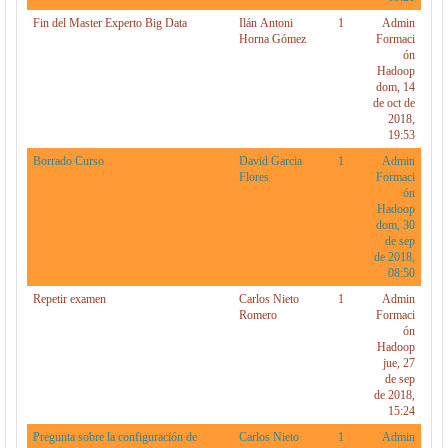
Fin del Master Experto Big Data
Ilán Antoni
1
Admin
Horna Gómez
Formaci
ón
Hadoop
dom, 14
de oct de
2018,
19:53
Borrado Curso
David Garcia
1
Admin
Flores
Formaci
ón
Hadoop
dom, 30
de sep
de 2018,
08:50
Repetir examen
Carlos Nieto
1
Admin
Romero
Formaci
ón
Hadoop
jue, 27
de sep
de 2018,
15:24
Pregunta sobre la configuración de
Carlos Nieto
1
Admin