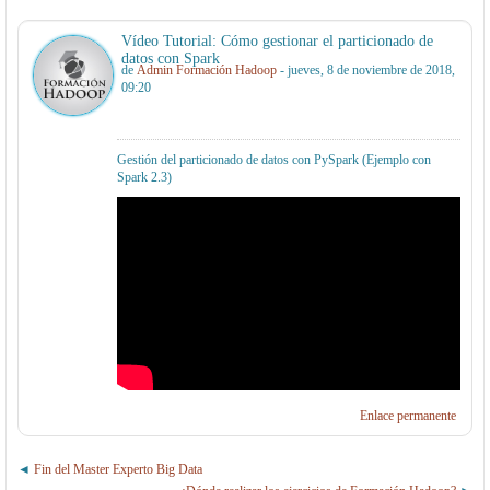
Vídeo Tutorial: Cómo gestionar el particionado de
datos con Spark
de
Admin Formación Hadoop
- jueves, 8 de noviembre de 2018,
09:20
Gestión del particionado de datos con PySpark (Ejemplo con
Spark 2.3)
Enlace permanente
Fin del Master Experto Big Data