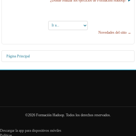
¿Dónde realizar los ejercicios de Formación Hadoop?
Ir
a...
Novedades del sitio →
Página Principal
©2026 Formación Hadoop. Todos los derechos reservados.
Descargar la app para dispositivos móviles
Políticas