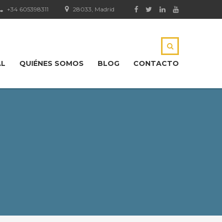
+34 605398311
28033, Madrid
AL
QUIÉNES SOMOS
BLOG
CONTACTO