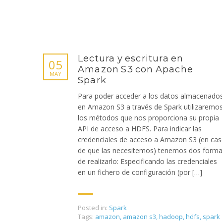
Lectura y escritura en
05
Amazon S3 con Apache
MAY
Spark
Para poder acceder a los datos almacenado
en Amazon S3 a través de Spark utilizaremo
los métodos que nos proporciona su propia
API de acceso a HDFS. Para indicar las
credenciales de acceso a Amazon S3 (en ca
de que las necesitemos) tenemos dos form
de realizarlo: Especificando las credenciales
en un fichero de configuración (por […]
Posted in:
Spark
Tags:
amazon
,
amazon s3
,
hadoop
,
hdfs
,
spark