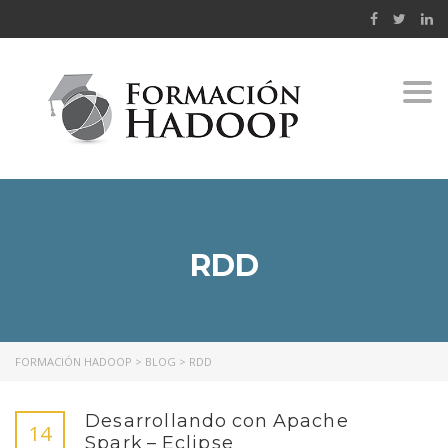
Togg
navi
RDD
FORMACIÓN HADOOP
>
BLOG
>
RDD
Desarrollando con Apache
14
Spark – Eclipse