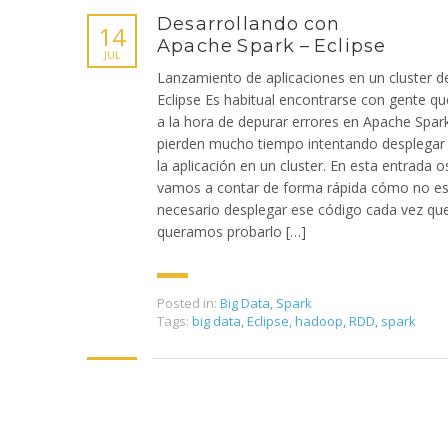
Desarrollando con
14
Apache Spark – Eclipse
JUL
Lanzamiento de aplicaciones en un cluster d
Eclipse Es habitual encontrarse con gente qu
a la hora de depurar errores en Apache Spar
pierden mucho tiempo intentando desplegar
la aplicación en un cluster. En esta entrada o
vamos a contar de forma rápida cómo no e
necesario desplegar ese código cada vez qu
queramos probarlo […]
Posted in:
Big Data
,
Spark
Tags:
big data
,
Eclipse
,
hadoop
,
RDD
,
spark