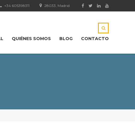
+34 605398311
28033, Madrid
AL
QUIÉNES SOMOS
BLOG
CONTACTO