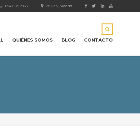
+34 605398311
28033, Madrid
AL
QUIÉNES SOMOS
BLOG
CONTACTO