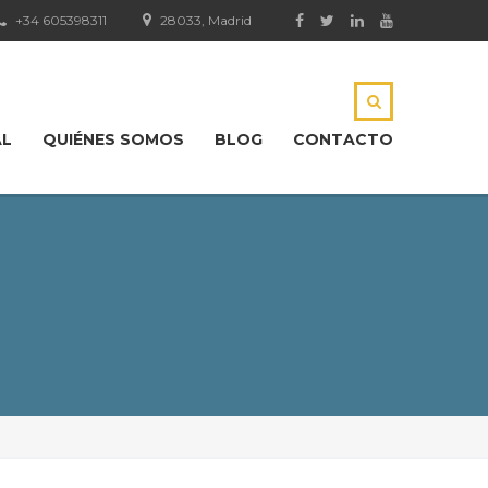
+34 605398311
28033, Madrid
AL
QUIÉNES SOMOS
BLOG
CONTACTO