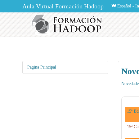
Aula Virtual Formación Hadoop
Español - Int
Página Principal
Nove
Novedades
15ª Ed
15ª Cu