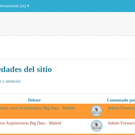
ernacional ‎(es)‎
dades del sitio
 y anuncios
Debate
Comenzado po
ición curso Arquitecturas Big Data - Madrid
Admin Formaci
rso Arquitecturas Big Data - Madrid
Admin Formaci