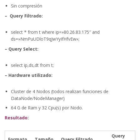
Sin compresión
– Query Filtrado:
select * from t where ip=»80.26.83.175″ and
ds=»NmPuUDloT9qJwYyIfHfvEw»;
– Query Select:
select ip,ds,dt from t;
– Hardware utilizado:
Cluster de 4 Nodos (todos realizan funciones de
DataNode/NodeManager)
64 G de Ram y 32 Cpu(s) por Nodo.
Resultado
:
Query
Formato
Tamaño
Query Filtrado