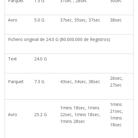
Parquet
1.3 G
31sec , 28sec
30sec
Avro
5.0 G
37sec, 35sec, 37sec
38sec
Fichero original de 24.0 G (80.000.000 de Registros)
Text
24.0 G
26sec,
Parquet
7.3 G
43sec, 34sec, 38sec
27sec
1mins
1mins 18sec, 1mins
21sec,
Avro
25.2 G
22sec, 1mins 18sec,
1mins
1mins 28sec
18sec