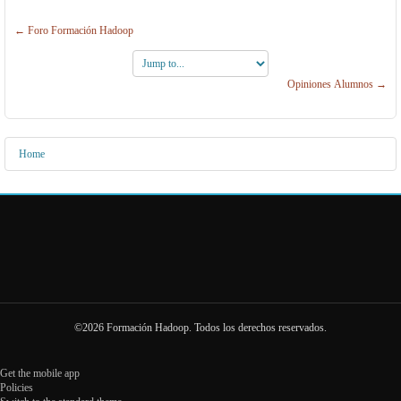
← Foro Formación Hadoop
Jump
to...
Opiniones Alumnos →
Home
©2026 Formación Hadoop. Todos los derechos reservados.
Get the mobile app
Policies