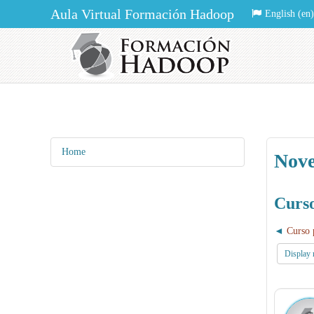
Aula Virtual Formación Hadoop
English ‎(en)‎
Home
Nove
Curso
Curso 