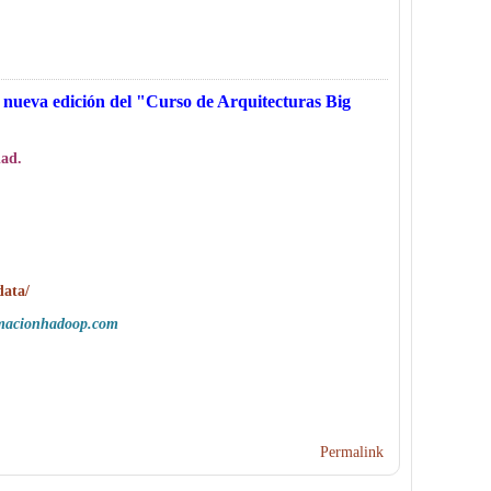
a nueva edición del "Curso de Arquitecturas Big
dad.
data/
macionhadoop.com
Permalink