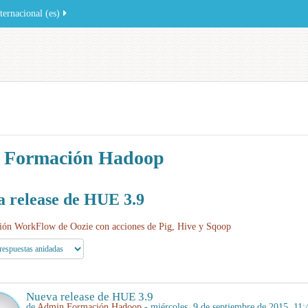
ernacional ‎(es)‎
 Formación Hadoop
 release de HUE 3.9
ión WorkFlow de Oozie con acciones de Pig, Hive y Sqoop
Nueva release de HUE 3.9
de
Admin Formación Hadoop
- miércoles, 9 de septiembre de 2015, 11: