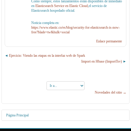
Como siempre, estos lanzamientos están disponibles de inmediato
en
Elasticsearch Service en Elastic Cloud,
el servicio de
Elasticsearch hospedado oficial.
Noticia completa en:
https://www.elastic.co/es/blog/security-for-elasticsearch-is-now-
free?blade=tw&hulk=social
Enlace permanente
Ejercicio: Viendo las etapas en la interfaz web de Spark
Import en Hbase (ImportTsv)
Ir
a...
Novedades del sitio →
Página Principal