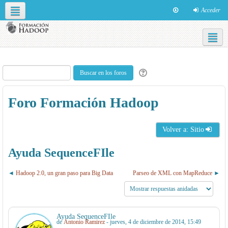
Acceder
Redes sociales
Español - Internacional ‎(es)‎
Foro Formación Hadoop
Volver a: Sitio
Ayuda SequenceFIle
Hadoop 2.0, un gran paso para Big Data
Parseo de XML con MapReduce
Ayuda SequenceFIle
de
Antonio Ramirez
- jueves, 4 de diciembre de 2014, 15:49