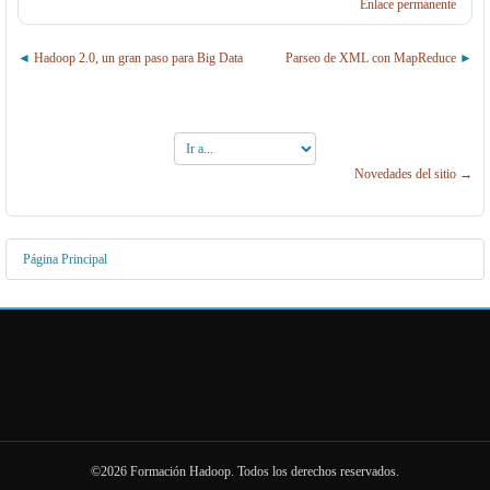
Enlace permanente
Hadoop 2.0, un gran paso para Big Data
Parseo de XML con MapReduce
Ir
a...
Novedades del sitio →
Página Principal
©2026 Formación Hadoop. Todos los derechos reservados.