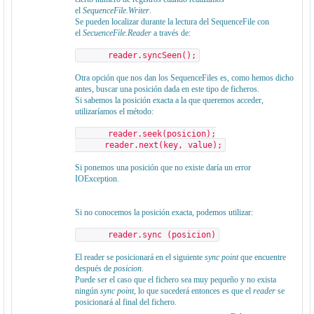
el
SequenceFile.Writer
.
Se pueden localizar durante la lectura del SequenceFile con
el
SecuenceFile.Reader
a través de:
reader.syncSeen();
Otra opción que nos dan los SequenceFiles es, como hemos dicho
antes, buscar una posición dada en este tipo de ficheros.
Si sabemos la posición exacta a la que queremos acceder,
utilizaríamos el método:
reader.seek(posicion);
reader.next(key, value);
Si ponemos una posición que no existe daría un error
IOException.
Si no conocemos la posición exacta, podemos utilizar:
reader.sync (posicion)
El reader se posicionará en el siguiente
sync point
que encuentre
después de
posicion
.
Puede ser el caso que el fichero sea muy pequeño y no exista
ningún
sync point
, lo que sucederá entonces es que el
reader
se
posicionará al final del fichero.