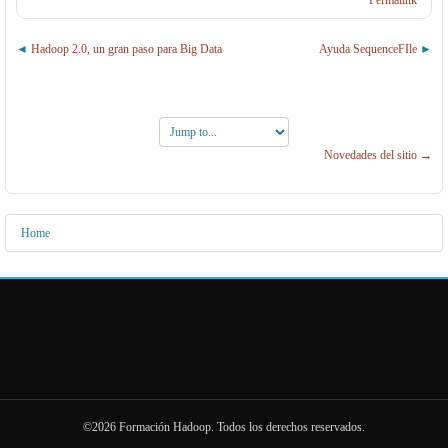
Permalink
Hadoop 2.0, un gran paso para Big Data
Ayuda SequenceFIle
Jump
to...
Novedades del sitio →
Home
©2026 Formación Hadoop. Todos los derechos reservados.