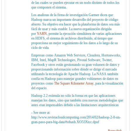
de las cuales se pueden ejecutar en un nodo distinto de todos los
que componen el sistema.
Los analistas de la firma de investigación Gartner dicen que
Hadoop marca un importante desarrollo del proyecto de código
abierto. Su objetivo era hacer que la plataforma de datos sea más
fácil de usar y más estable. La nueva organización dirigida
por
YARN
, permite la ejecución simultánea de varias aplicaciones
en HDFS, el sistema de archivos distribuido, al tiempo que
proporciona un mejor seguimiento de los datos a lo largo de su
ciclo de vida.
Empresas como Amazon Web Services, Cloudera, Hortonworks,
IBM, Intel, MapR Technologies, Pivotal Software, Twitter,
Facebook y otros están gestionando su gran volumen de datos y
proporcionando información sobre dónde se dirige el mercado
utilizando la tecnología de Apache Hadoop. La NASA también
confía en Hadoop para manejar grandes volúmenes de datos en
proyectos como
The Square Kilometer Array
, para la visualización
del espacio.
Hadoop 2.2 estimula no sólo la forma en que las aplicaciones
manejan los datos, sino que también crea nuevas metodologías que
antes eran impensables debido a las limitaciones arquitectónicas
- See more at:
http://www.revistacloudcomputing.com/2014/02/hadoop-2-0-un-
gran-paso-para-big-data/#sthash.XO53Xtcc.dpuf