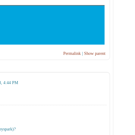
Permalink
|
Show parent
8, 4:44 PM
(pyspark)?