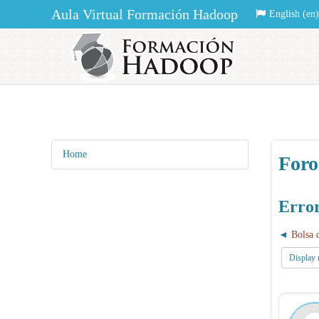
Aula Virtual Formación Hadoop
English ‎(en)‎
Home
Foro
Error
Bolsa 